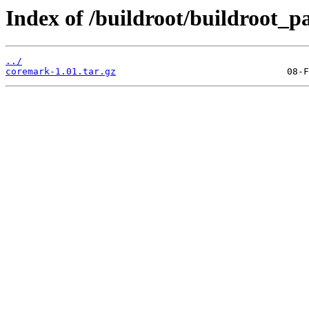
Index of /buildroot/buildroot_
../
coremark-1.01.tar.gz