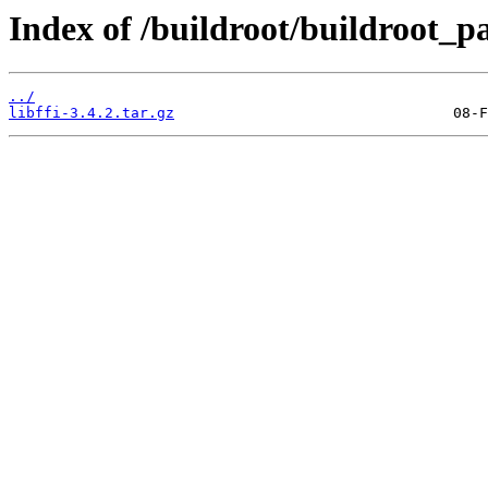
Index of /buildroot/buildroot_pa
../
libffi-3.4.2.tar.gz