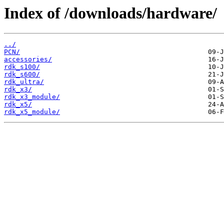
Index of /downloads/hardware/
../
PCN/
accessories/
rdk_s100/
rdk_s600/
rdk_ultra/
rdk_x3/
rdk_x3_module/
rdk_x5/
rdk_x5_module/