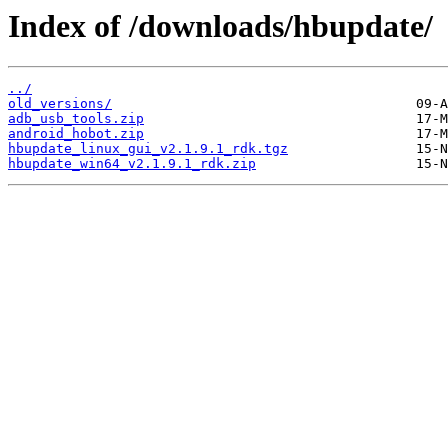
Index of /downloads/hbupdate/
../
old_versions/
adb_usb_tools.zip
android_hobot.zip
hbupdate_linux_gui_v2.1.9.1_rdk.tgz
hbupdate_win64_v2.1.9.1_rdk.zip